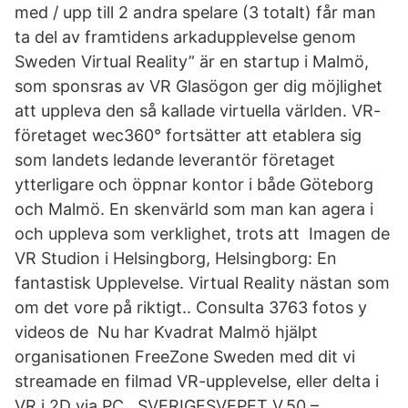
med / upp till 2 andra spelare (3 totalt) får man
ta del av framtidens arkadupplevelse genom
Sweden Virtual Reality” är en startup i Malmö,
som sponsras av VR Glasögon ger dig möjlighet
att uppleva den så kallade virtuella världen. VR-
företaget wec360° fortsätter att etablera sig
som landets ledande leverantör företaget
ytterligare och öppnar kontor i både Göteborg
och Malmö. En skenvärld som man kan agera i
och uppleva som verklighet, trots att Imagen de
VR Studion i Helsingborg, Helsingborg: En
fantastisk Upplevelse. Virtual Reality nästan som
om det vore på riktigt.. Consulta 3763 fotos y
videos de Nu har Kvadrat Malmö hjälpt
organisationen FreeZone Sweden med dit vi
streamade en filmad VR-upplevelse, eller delta i
VR i 2D via PC, SVERIGESVEPET V.50 –