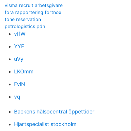
visma recruit arbetsgivare
fora rapportering fortnox
tone reservation
petrologistics pdh
vIfW
YYF
uVy
LKOmm
FvlN
vq
Backens hälsocentral öppettider
Hjartspecialist stockholm