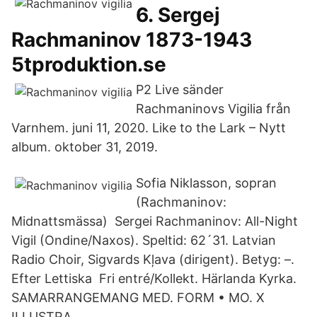
6. Sergej
Rachmaninov 1873-1943
5tproduktion.se
P2 Live sänder
Rachmaninovs Vigilia från
Varnhem. juni 11, 2020. Like to the Lark – Nytt
album. oktober 31, 2019.
Sofia Niklasson, sopran
(Rachmaninov:
Midnattsmässa) Sergei Rachmaninov: All-Night
Vigil (Ondine/Naxos). Speltid: 62´31. Latvian
Radio Choir, Sigvards Kļava (dirigent). Betyg: –.
Efter Lettiska Fri entré/Kollekt. Härlanda Kyrka.
SAMARRANGEMANG MED. FORM • MO. X
ILLUSTRA.