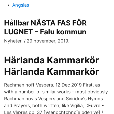
Angslas
Hållbar NÄSTA FAS FÖR
LUGNET - Falu kommun
Nyheter. / 29 november, 2019.
Härlanda Kammarkör
Härlanda Kammarkör
Rachmaninoff Vespers. 12 Dec 2019 First, as
with a number of similar works – most obviously
Rachmaninov's Vespers and Sviridov's Hymns
and Prayers, both written, like Vigilia, Œuvre •
Les Vêpres op. 37 [Vsenochtchnoïe bdeniye] /