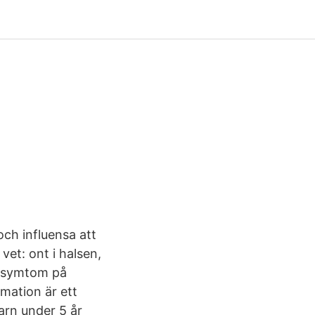
ch influensa att
vet: ont i halsen,
a symtom på
mmation är ett
arn under 5 år