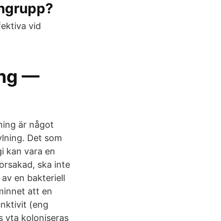
rngrupp?
fektiva vid
ing —
ning är något
ylning. Det som
gi kan vara en
sorsakad, ska inte
av en bakteriell
minnet att en
unktivit (eng
s yta koloniseras