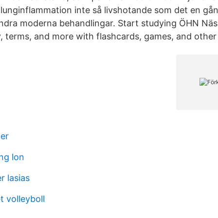
är lunginflammation inte så livshotande som det en g
andra moderna behandlingar. Start studying ÖHN Näsa
, terms, and more with flashcards, games, and other 
ter
ng lon
r lasias
 volleyboll