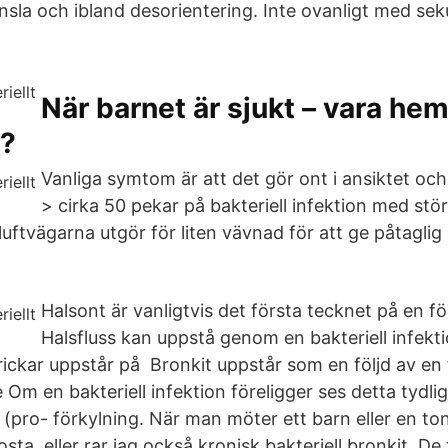
la och ibland desorientering. Inte ovanligt med seku
När barnet är sjukt – vara hem
?
Vanliga symtom är att det gör ont i ansiktet och
> cirka 50 pekar på bakteriell infektion med stö
luftvägarna utgör för liten vävnad för att ge påtagli
Halsont är vanligtvis det första tecknet på en fö
Halsfluss kan uppstå genom en bakteriell infekti
ickar uppstår på Bronkit uppstår som en följd av en f
 Om en bakteriell infektion föreligger ses detta tydlig
t (pro- förkylning. När man möter ett barn eller en t
sta, eller rar jag också kronisk bakteriell bronkit. De 