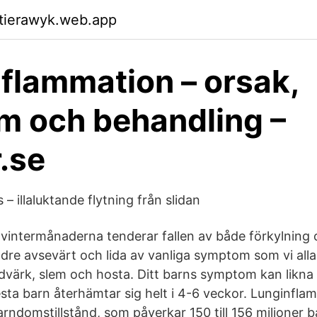
ktierawyk.web.app
flammation – orsak,
 och behandling –
.se
 – illaluktande flytning från slidan
vintermånaderna tenderar fallen av både förkylning o
dre avsevärt och lida av vanliga symptom som vi alla 
dvärk, slem och hosta. Ditt barns symptom kan likn
esta barn återhämtar sig helt i 4-6 veckor. Lunginfla
rndomstillstånd, som påverkar 150 till 156 miljoner b