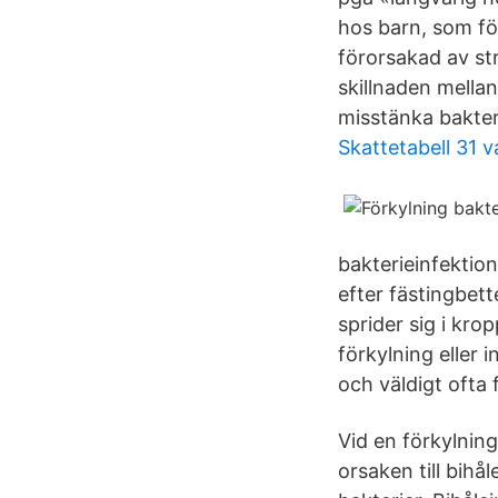
hos barn, som för
förorsakad av st
skillnaden mella
misstänka bakteri
Skattetabell 31 v
bakterieinfektio
efter fästingbet
sprider sig i kr
förkylning eller 
och väldigt ofta
Vid en förkylnin
orsaken till bihå