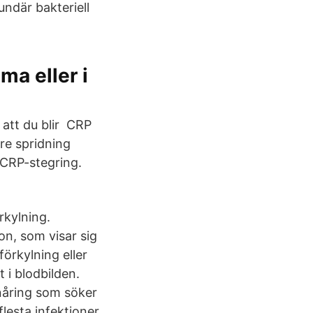
ndär bakteriell
ma eller i
 att du blir CRP
rre spridning
g CRP-stegring.
rkylning.
on, som visar sig
örkylning eller
t i blodbilden.
onåring som söker
flesta infektioner