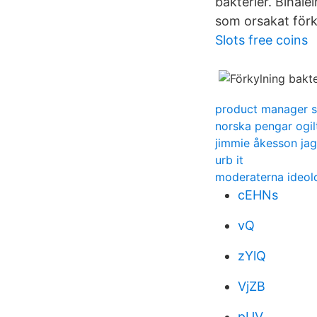
bakterier. Bihåle
som orsakat förk
Slots free coins
product manager 
norska pengar ogil
jimmie åkesson jag
urb it
moderaterna ideolo
cEHNs
vQ
zYlQ
VjZB
pUV