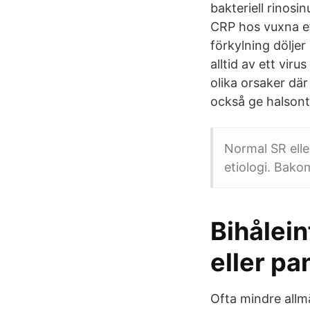
bakteriell rinosi
CRP hos vuxna eft
förkylning döljer
alltid av ett vir
olika orsaker där
också ge halsont
Normal SR elle
etiologi. Bakom
Bihålei
eller p
Ofta mindre allm