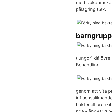
med sjukdomskäns
pålagring t.ex.
barngrupp
(lungor) då övre 
Behandling.
genom att vita pr
influensaliknande
bakteriell bronki
pga «långvarig ho