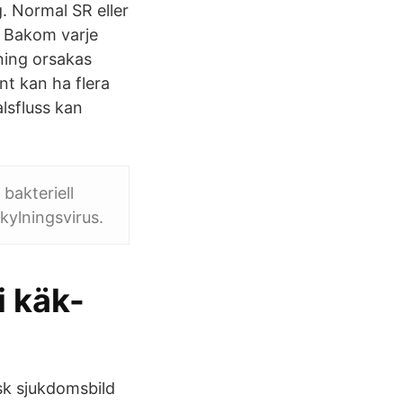
g. Normal SR eller
i. Bakom varje
lning orsakas
ont kan ha flera
alsfluss kan
bakteriell
rkylningsvirus.
i käk-
sk sjukdomsbild