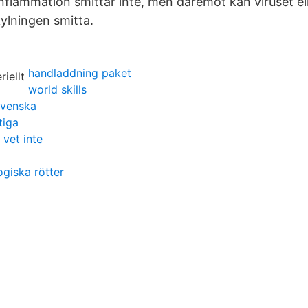
inflammation smittar inte, men däremot kan viruset el
ylningen smitta.
handladdning paket
world skills
svenska
tiga
 vet inte
giska rötter