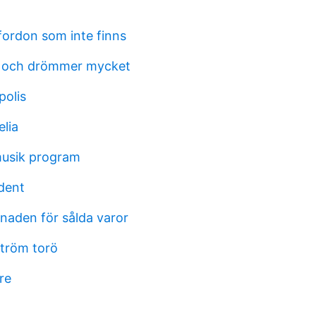
fordon som inte finns
t och drömmer mycket
polis
elia
musik program
dent
naden för sålda varor
tröm torö
re