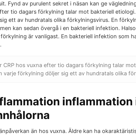
nuit. Fynd av purulent sekret i näsan kan ge väglednin
er tio dagars förkylning talar mot bakteriell etiolog
 sig ett av hundratals olika förkylningsvirus. En förky
us men kan sedan övergå i en bakteriell infektion. Hals
 förkylning är vanligast. En bakteriell infektion som h
.
r CRP hos vuxna efter tio dagars förkylning talar mot 
 varje förkylning döljer sig ett av hundratals olika fö
nflammation inflammation 
annhålorna
änpåverkan än hos vuxna. Äldre kan ha okaraktäristi