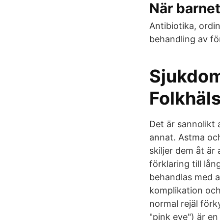
När barnet
Antibiotika, ordi
behandling av fö
Sjukdom
Folkhäl
Det är sannolikt
annat. Astma och
skiljer dem åt är
förklaring till l
behandlas med ant
komplikation och
normal rejäl förk
"pink eye") är e