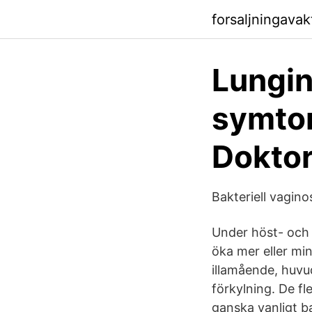
forsaljningava
Lungin
symtom
Doktor
Bakteriell vaginos
Under höst- och 
öka mer eller min
illamående, huvu
förkylning. De fl
ganska vanligt ba