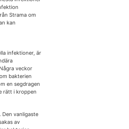
nfektion
 från Strama om
man kan
la infektioner, är
undära
s Några veckor
som bakterien
 som en segdragen
e rätt i kroppen
. Den vanligaste
rsakas av