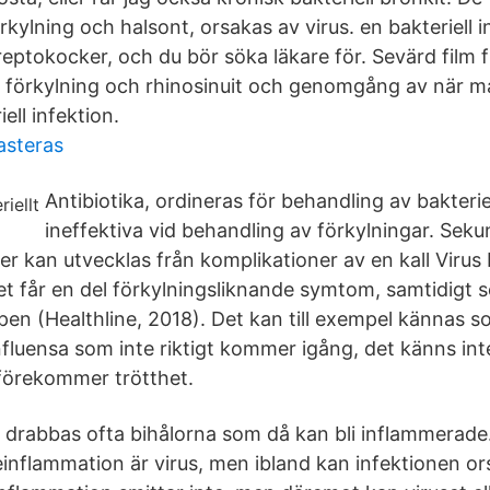
kylning och halsont, orsakas av virus. en bakteriell i
reptokocker, och du bör söka läkare för. Sevärd film
n förkylning och rhinosinuit och genomgång av när 
ell infektion.
asteras
Antibiotika, ordineras för behandling av bakteriel
ineffektiva vid behandling av förkylningar. Sek
ner kan utvecklas från komplikationer av en kall Viru
tet får en del förkylningsliknande symtom, samtidigt 
oppen (Healthline, 2018). Det kan till exempel kännas
influensa som inte riktigt kommer igång, det känns int
 förekommer trötthet.
g drabbas ofta bihålorna som då kan bli inflammerade
leinflammation är virus, men ibland kan infektionen o