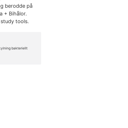
ång berodde på
 + Bihålor.
study tools.