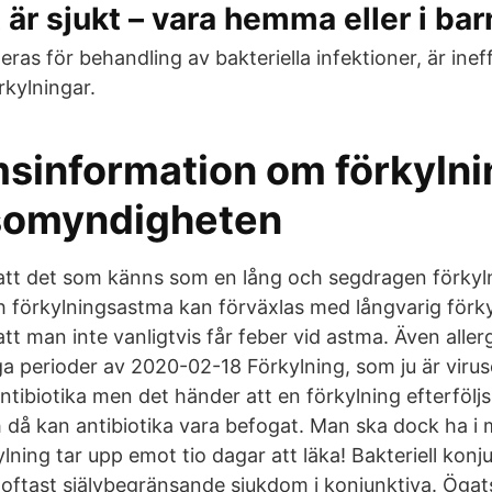
 är sjukt – vara hemma eller i ba
neras för behandling av bakteriella infektioner, är inef
rkylningar.
sinformation om förkyln
somyndigheten
 att det som känns som en lång och segdragen förkyl
 förkylningsastma kan förväxlas med långvarig förk
 att man inte vanligtvis får feber vid astma. Även aller
ånga perioder av 2020-02-18 Förkylning, som ju är viru
ibiotika men det händer att en förkylning efterföljs 
 då kan antibiotika vara befogat. Man ska dock ha i 
ylning tar upp emot tio dagar att läka! Bakteriell konj
n oftast självbegränsande sjukdom i konjunktiva. Ögat