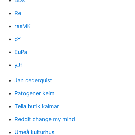
BDs
Re
rasMK
pY
EuPa
yJf
Jan cederquist
Patogener keim
Telia butik kalmar
Reddit change my mind
Umeå kulturhus