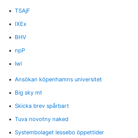
TSAjF
IXEx
BHV
npP
lwl
Ansökan köpenhamns universitet
Big sky mt
Skicka brev spårbart
Tuva novotny naked
Systembolaget lessebo öppettider