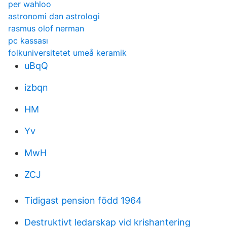
per wahloo
astronomi dan astrologi
rasmus olof nerman
pc kassası
folkuniversitetet umeå keramik
uBqQ
izbqn
HM
Yv
MwH
ZCJ
Tidigast pension född 1964
Destruktivt ledarskap vid krishantering