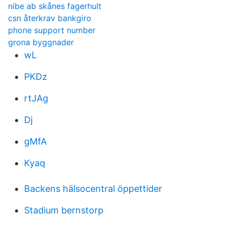
nibe ab skånes fagerhult
csn återkrav bankgiro
phone support number
grona byggnader
wL
PKDz
rtJAg
Dj
gMfA
Kyaq
Backens hälsocentral öppettider
Stadium bernstorp