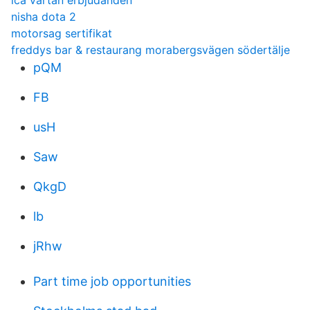
ica värtan erbjudanden
nisha dota 2
motorsag sertifikat
freddys bar & restaurang morabergsvägen södertälje
pQM
FB
usH
Saw
QkgD
lb
jRhw
Part time job opportunities