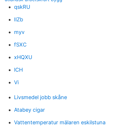
qskRU
IlZb
myv
fSXC
xHQXU
lCH
Vi
Livsmedel jobb skåne
Atabey cigar
Vattentemperatur mälaren eskilstuna